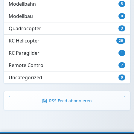
Modellbahn
5
Modellbau
0
Quadrocopter
3
RC Helicopter
26
RC Paraglider
1
Remote Control
7
Uncategorized
0
RSS Feed abonnieren